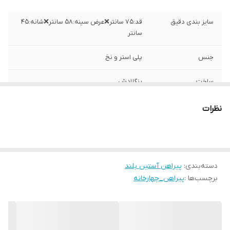
سایز بندی دقیق
قد:۷۵ سانتر❌عرض سینه:۵۸ سانتر❌شانه:۴۵
سانتر
جنس
پلی استر و نخ
ساخت
بنگلادش
نظرات
دسته‌بندی
:
پیراهن آستین بلند
برچسب‌ها :
پیراهن_چهارخانه