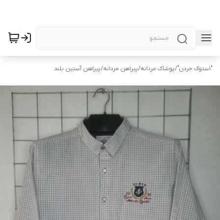
"استوک جردن"
/
پوشاک مردانه
/
پیراهن مردانه
/
پیراهن آستین بلند