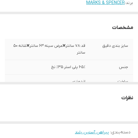
برند:
MARKS & SPENCER
مشخصات
سایز بندی دقیق
قد:۷۸ سانتر❌عرض سینه:۶۳ سانتر❌شانه:۵۰
سانتر
جنس
۶۵٪ پلی استر ۳۵٪ نخ
ساخت
اندونزی
نظرات
دسته‌بندی
:
پیراهن آستین بلند