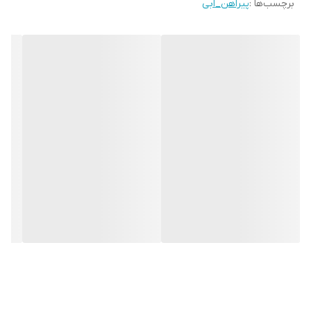
برچسب‌ها :
پیراهن_ابی