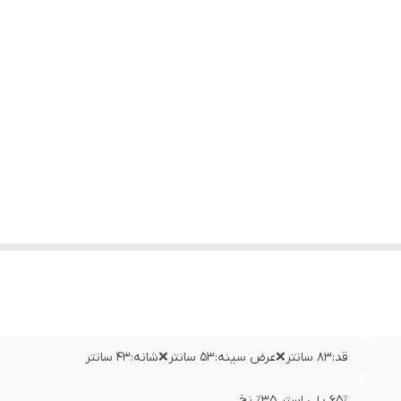
قد:۸۳ سانتر❌عرض سینه:۵۳ سانتر❌شانه:۴۳ سانتر
۶۵٪ پلی استر ۳۵٪ نخ