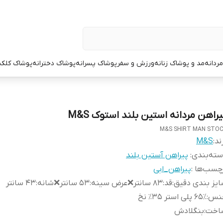
ردانه
مد و پوشاک زنانه
ورزش و سفر
پوشاک پسرانه
پوشاک دخترانه
پوشاک کلک
یراهن مردانه استین بلند استوک M&S
M&S SHIRT MAN STO
ند:
M&S
ته‌بندی
:
پیراهن آستین بلند
چسب‌ها :
پیراهن_ابی
یز بندی دقیق
:
قد:۸۳ سانتر❌عرض سینه:۵۳ سانتر❌شانه:۴۳ سانتر
نس
:
۶۵٪ پلی استر ۳۵٪ نخ
اخت
:
بنگلادش