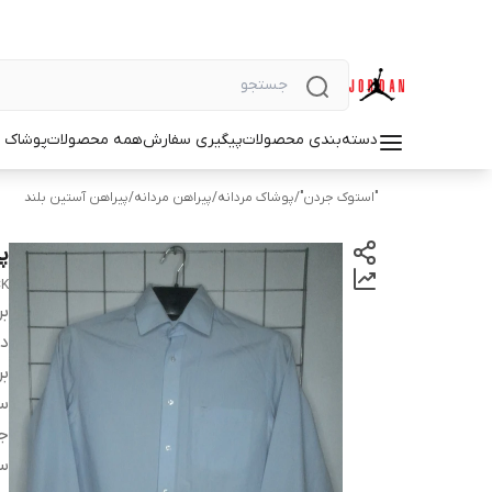
دسته‌بندی محصولات
پیگیری سفارش
همه محصولات
پوشاک م
"استوک جردن"
/
پوشاک مردانه
/
پیراهن مردانه
/
پیراهن آستین بلند
پ
CK
بر
دس
بر
سا
ج
س