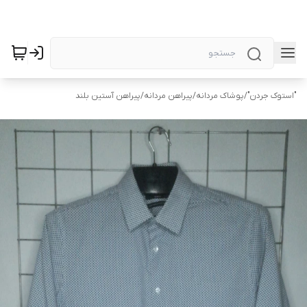
"استوک جردن"
/
پوشاک مردانه
/
پیراهن مردانه
/
پیراهن آستین بلند