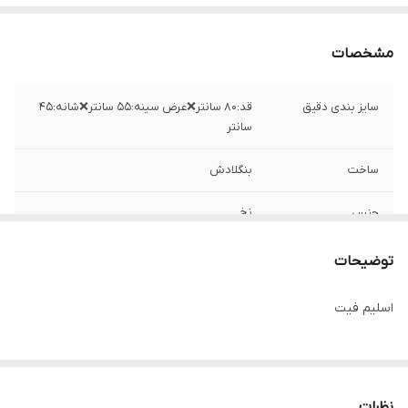
مشخصات
سایز بندی دقیق
قد:۸۰ سانتر❌عرض سینه:۵۵ سانتر❌شانه:۴۵
سانتر
ساخت
بنگلادش
جنس
نخ
توضیحات
اسلیم فیت
نظرات