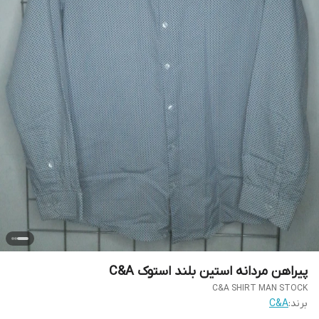
پیراهن مردانه استین بلند استوک C&A
C&A SHIRT MAN STOCK
برند:
C&A