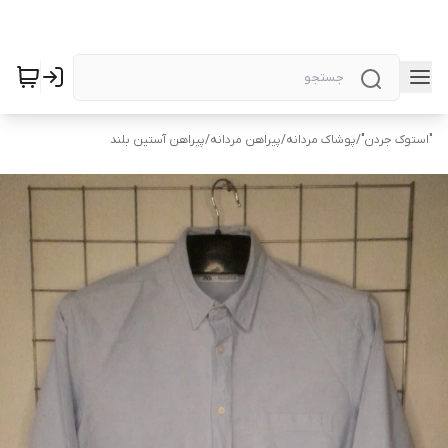
"استوک جردن"
/
پوشاک مردانه
/
پیراهن مردانه
/
پیراهن آستین بلند