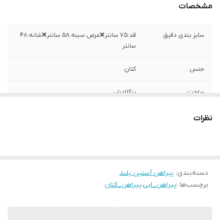
مشخصات
سایز بندی دقیق
قد:۷۵ سانتر❌عرض سینه:۵۸ سانتر❌شانه:۴۸
سانتر
جنس
کتان
ساخت
بنگلادش
نظرات
دسته‌بندی
:
پیراهن آستین بلند
برچسب‌ها :
پیراهن_ابی
،
پیراهن_کتان