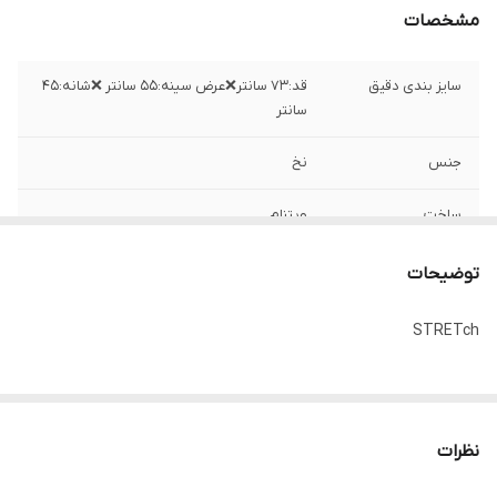
مشخصات
سایز بندی دقیق
قد:۷۳ سانتر❌عرض سینه:۵۵ سانتر ❌شانه:۴۵
سانتر
جنس
نخ
ساخت
ویتنام
توضیحات
STRETch
نظرات