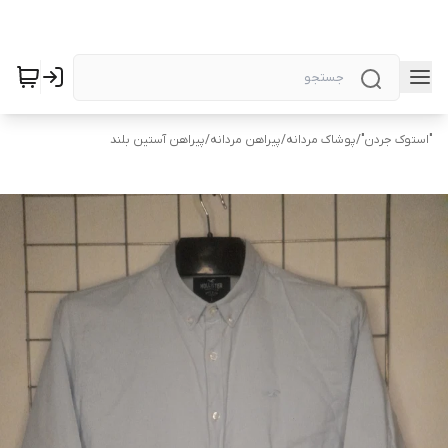
"استوک جردن"
/
پوشاک مردانه
/
پیراهن مردانه
/
پیراهن آستین بلند