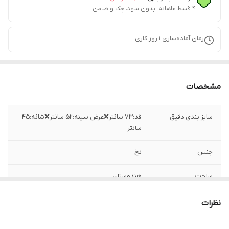
۴ قسط ماهانه. بدون سود، چک و ضامن.
زمان آماده‌سازی
1
روز کاری
مشخصات
سایز بندی دقیق
قد:۷۳ سانتر❌عرض سینه:۵۲ سانتر❌شانه:۴۵
سانتر
جنس
نخ
ساخت
هندوستان
نظرات