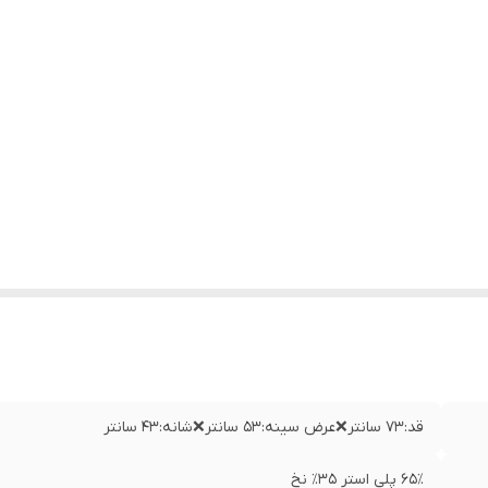
قد:۷۳ سانتر❌عرض سینه:۵۳ سانتر❌شانه:۴۳ سانتر
۶۵٪ پلی استر ۳۵٪ نخ