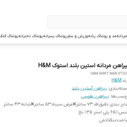
ردانه
مد و پوشاک زنانه
ورزش و سفر
پوشاک پسرانه
پوشاک دخترانه
پوشاک کلک
یراهن مردانه استین بلند استوک H&M
H&M SHIRT MAN STO
ند:
H&M
ته‌بندی
:
پیراهن آستین بلند
چسب‌ها :
پیراهن_طوسی
یز بندی دقیق
:
قد:۷۳ سانتر❌عرض سینه:۵۳ سانتر❌شانه:۴۳ سانتر
نس
:
۶۵٪ پلی استر ۳۵٪ نخ
اخت
:
بنگلادش