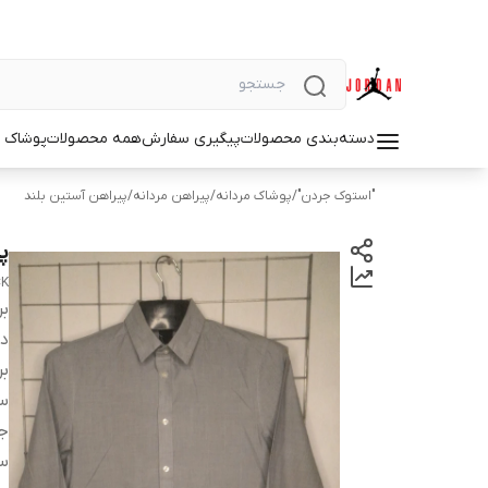
دسته‌بندی محصولات
پیگیری سفارش
همه محصولات
پوشاک م
"استوک جردن"
/
پوشاک مردانه
/
پیراهن مردانه
/
پیراهن آستین بلند
پ
CK
بر
دس
بر
سا
ج
س