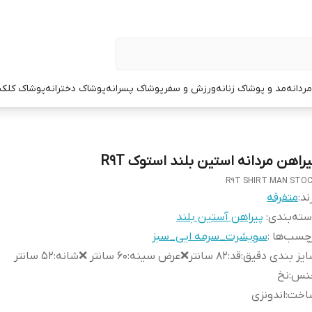
ردانه
مد و پوشاک زنانه
ورزش و سفر
پوشاک پسرانه
پوشاک دخترانه
پوشاک کلک
یراهن مردانه استین بلند استوک R9T
R9T SHIRT MAN STO
ند:
متفرقه
ته‌بندی
:
پیراهن آستین بلند
چسب‌ها :
سویشرت_سرمه ایی_سبز
یز بندی دقیق
:
قد:۸۲ سانتر❌عرض سینه:۶۰ سانتر ❌شانه:۵۲ سانتر
نس
:
نخ
اخت
:
اندونزی