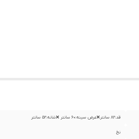
قد:۸۲ سانتر❌عرض سینه:۶۰ سانتر ❌شانه:۵۲ سانتر
نخ