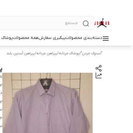
دسته‌بندی محصولات
پیگیری سفارش
همه محصولات
پوشاک م
"استوک جردن"
/
پوشاک مردانه
/
پیراهن مردانه
/
پیراهن آستین بلند
پ
CK
بر
دس
بر
سا
ج
س