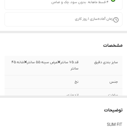
۴ قسط ماهانه. بدون سود، چک و ضامن.
زمان آماده‌سازی
1
روز کاری
مشخصات
سایز بندی دقیق
قد:۷۵ سانتر❌عرض سینه:۵۵ سانتر❌شانه:۴۵
سانتر
جنس
نخ
ساخت
اندونزی
توضیحات
SLIM FIT