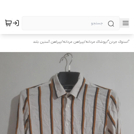
"استوک جردن"
/
پوشاک مردانه
/
پیراهن مردانه
/
پیراهن آستین بلند