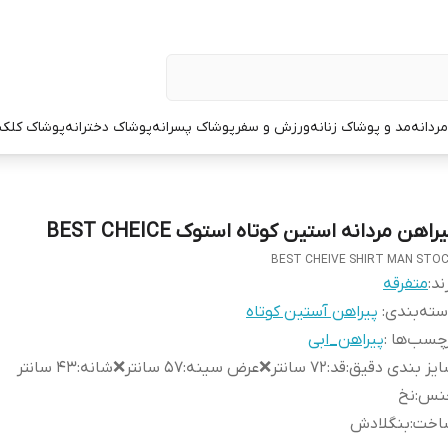
ردانه
مد و پوشاک زنانه
ورزش و سفر
پوشاک پسرانه
پوشاک دخترانه
پوشاک کلک
راهن مردانه استین کوتاه استوک BEST CHEICE
BEST CHEIVE SHIRT MAN STO
ند:
متفرقه
ته‌بندی
:
پیراهن آستین کوتاه
چسب‌ها :
پیراهن_ابی
یز بندی دقیق
:
قد:۷۲ سانتر❌عرض سینه:۵۷ سانتر❌شانه:۴۳ سانتر
نس
:
نخ
اخت
:
بنگلادش