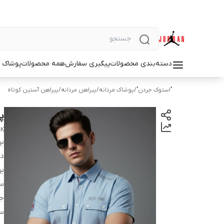
دسته‌بندی محصولات
پیگیری سفارش
همه محصولات
پوشاک م
"استوک جردن"
/
پوشاک مردانه
/
پیراهن مردانه
/
پیراهن آستین کوتاه
پی
CK
بر
دس
بر
سا
ج
س