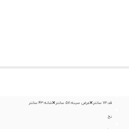
قد:۷۲ سانتر❌عرض سینه:۵۷ سانتر❌شانه:۴۳ سانتر
نخ