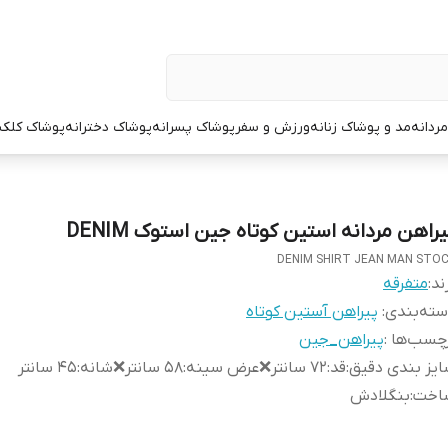
ردانه
مد و پوشاک زنانه
ورزش و سفر
پوشاک پسرانه
پوشاک دخترانه
پوشاک کلک
راهن مردانه استین کوتاه جین استوک DENIM
DENIM SHIRT JEAN MAN STO
ند:
متفرقه
ته‌بندی
:
پیراهن آستین کوتاه
چسب‌ها :
پیراهن_جین
یز بندی دقیق
:
قد:۷۲ سانتر❌عرض سینه:۵۸ سانتر❌شانه:۴۵ سانتر
اخت
:
بنگلادش