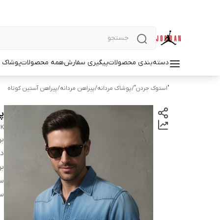
دسته‌بندی محصولات
پیگیری سفارش
همه محصولات
پوشاک م
"استوک جردن"
/
پوشاک مردانه
/
پیراهن مردانه
/
پیراهن آستین کوتاه
پی
CK
بر
دس
بر
سا
س