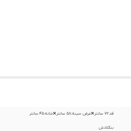
قد:۷۲ سانتر❌عرض سینه:۵۸ سانتر❌شانه:۴۵ سانتر
بنگلادش