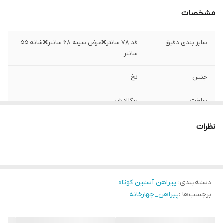
مشخصات
سایز بندی دقیق
قد:۷۸ سانتر❌عرض سینه:۶۸ سانتر❌شانه:۵۵
سانتر
جنس
نخ
ساخت
بنگلادش
نظرات
دسته‌بندی
:
پیراهن آستین کوتاه
برچسب‌ها :
پیراهن_چهارخانه