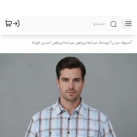
"استوک جردن"
/
پوشاک مردانه
/
پیراهن مردانه
/
پیراهن آستین کوتاه