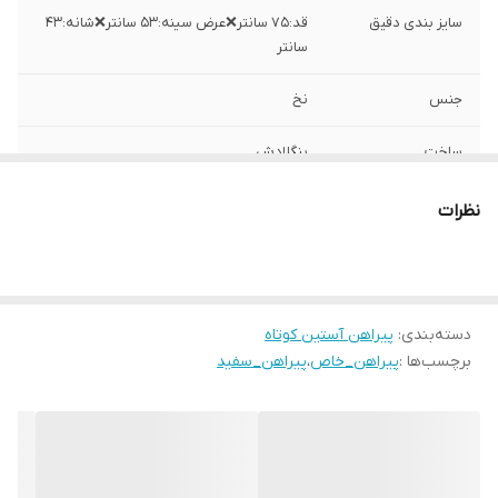
سایز بندی دقیق
قد:۷۵ سانتر❌عرض سینه:۵۳ سانتر❌شانه:۴۳
سانتر
جنس
نخ
ساخت
بنگلادش
نظرات
دسته‌بندی
:
پیراهن آستین کوتاه
برچسب‌ها :
پیراهن_خاص
،
پیراهن_سفید