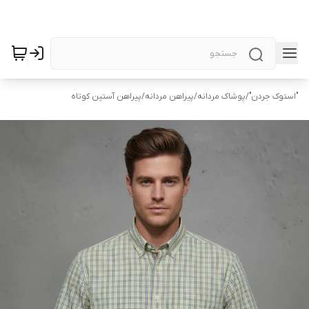
"استوک جردن"
/
پوشاک مردانه
/
پیراهن مردانه
/
پیراهن آستین کوتاه