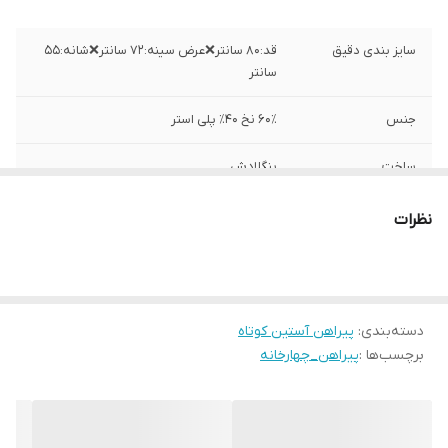
سایز بندی دقیق
قد:۸۰ سانتر❌عرض سینه:۷۲ سانتر❌شانه:۵۵
سانتر
جنس
۶۰٪ نخ ۴۰٪ پلی استر
ساخت
بنگلادش
نظرات
دسته‌بندی
:
پیراهن آستین کوتاه
برچسب‌ها :
پیراهن_چهارخانه