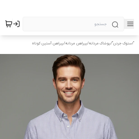
"استوک جردن"
/
پوشاک مردانه
/
پیراهن مردانه
/
پیراهن آستین کوتاه