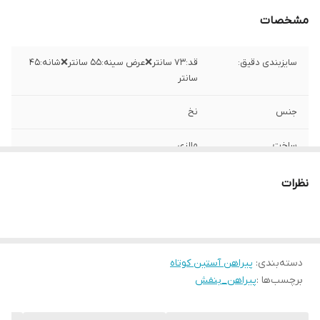
مشخصات
سایزبندی دقیق:
قد:۷۳ سانتر❌عرض سینه:۵۵ سانتر❌شانه:۴۵
سانتر
جنس
نخ
ساخت
مالزی
نظرات
دسته‌بندی
:
پیراهن آستین کوتاه
برچسب‌ها :
پیراهن_بنفش