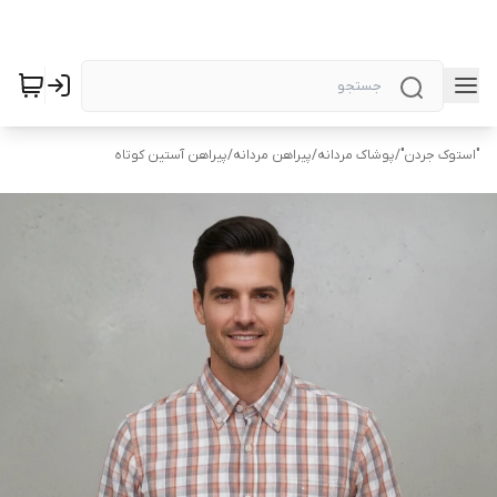
"استوک جردن"
/
پوشاک مردانه
/
پیراهن مردانه
/
پیراهن آستین کوتاه