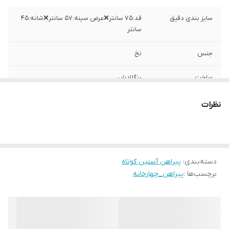
سایز بندی دقیق
قد:۷۵ سانتر❌عرض سینه:۵۷ سانتر❌شانه:۴۵
سانتر
جنس
نخ
ساخت
بنگلادش
نظرات
دسته‌بندی
:
پیراهن آستین کوتاه
برچسب‌ها :
پیراهن_چهارخانه