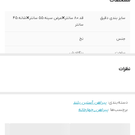
مشخصات
سایز بندی دقیق
قد:۸۰ سانتر❌عرض سینه:۵۵ سانتر❌شانه:۴۵
سانتر
جنس
نخ
ساخت
بنگلادش
نظرات
دسته‌بندی
:
پیراهن آستین بلند
برچسب‌ها :
پیراهن_چهارخانه