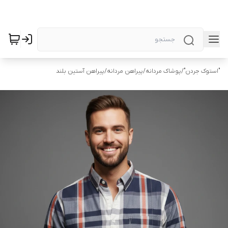
"استوک جردن"
/
پوشاک مردانه
/
پیراهن مردانه
/
پیراهن آستین بلند