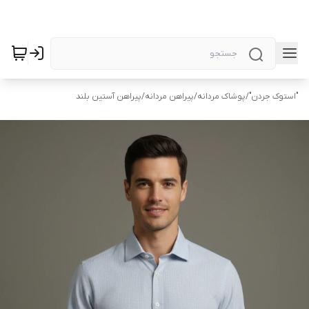
"استوک جردن"
/
پوشاک مردانه
/
پیراهن مردانه
/
پیراهن آستین بلند