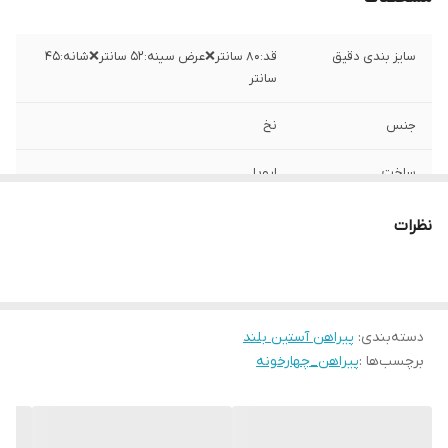
سایز بندی دقیق
قد:۸۰ سانتر❌عرض سینه:۵۲ سانتر❌شانه:۴۵
سانتر
جنس
نخ
ساخت
اروپا
نظرات
دسته‌بندی
:
پیراهن آستین بلند
برچسب‌ها :
پیراهن_چهارخونه