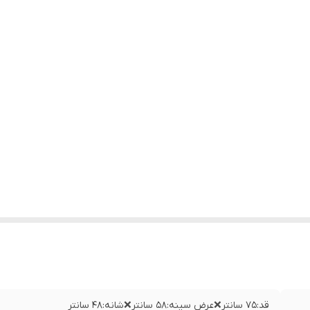
قد:۷۵ سانتر❌عرض سینه:۵۸ سانتر❌شانه:۴۸ سانتر