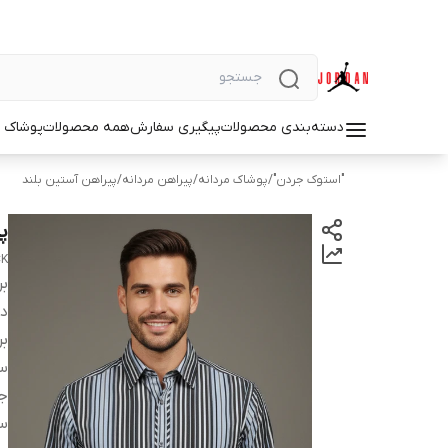
دسته‌بندی محصولات
پیگیری سفارش
همه محصولات
پوشاک م
"استوک جردن"
/
پوشاک مردانه
/
پیراهن مردانه
/
پیراهن آستین بلند
پی
CK
بر
دس
بر
سا
ج
س