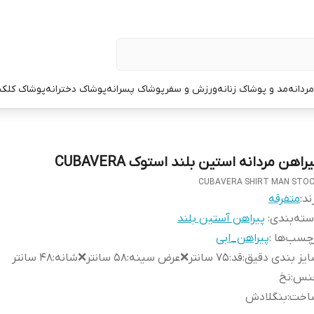
ردانه
مد و پوشاک زنانه
ورزش و سفر
پوشاک پسرانه
پوشاک دخترانه
پوشاک کلک
راهن مردانه استین بلند استوک CUBAVERA
CUBAVERA SHIRT MAN STO
ند:
متفرقه
ته‌بندی
:
پیراهن آستین بلند
چسب‌ها :
پیراهن_ابی
یز بندی دقیق
:
قد:۷۵ سانتر❌عرض سینه:۵۸ سانتر❌شانه:۴۸ سانتر
نس
:
نخ
اخت
:
بنگلادش