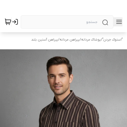
"استوک جردن"
/
پوشاک مردانه
/
پیراهن مردانه
/
پیراهن آستین بلند