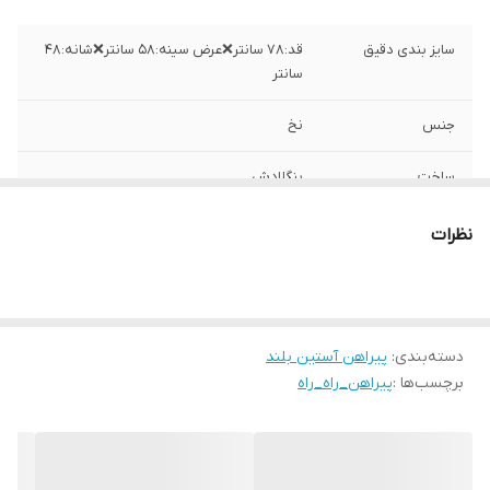
سایز بندی دقیق
قد:۷۸ سانتر❌عرض سینه:۵۸ سانتر❌شانه:۴۸
سانتر
جنس
نخ
ساخت
بنگلادش
نظرات
دسته‌بندی
:
پیراهن آستین بلند
برچسب‌ها :
پیراهن_راه_راه