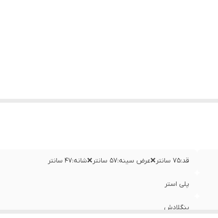
قد:۷۵ سانتر❌عرض سینه:۵۷ سانتر❌شانه:۴۷ سانتر
پلی استر
بنگلادش