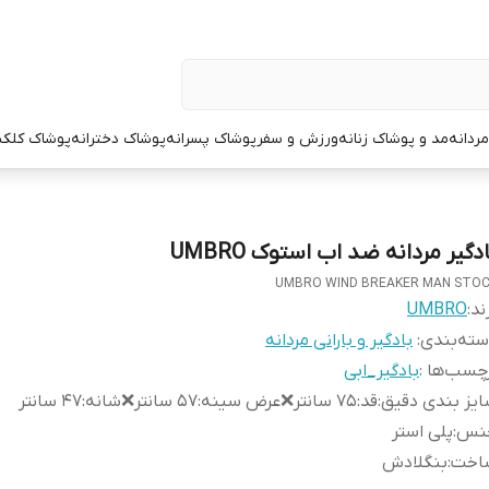
ردانه
مد و پوشاک زنانه
ورزش و سفر
پوشاک پسرانه
پوشاک دخترانه
پوشاک کلک
دگیر مردانه ضد اب استوک UMBRO
UMBRO WIND BREAKER MAN STO
ند:
UMBRO
ته‌بندی
:
بادگیر و بارانی مردانه
چسب‌ها :
بادگیر_ابی
یز بندی دقیق
:
قد:۷۵ سانتر❌عرض سینه:۵۷ سانتر❌شانه:۴۷ سانتر
نس
:
پلی استر
اخت
:
بنگلادش