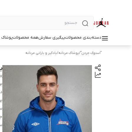
دسته‌بندی محصولات
پیگیری سفارش
همه محصولات
پوشاک م
"استوک جردن"
/
پوشاک مردانه
/
بادگیر و بارانی مردانه
با
CK
بر
دس
بر
سا
ج
س