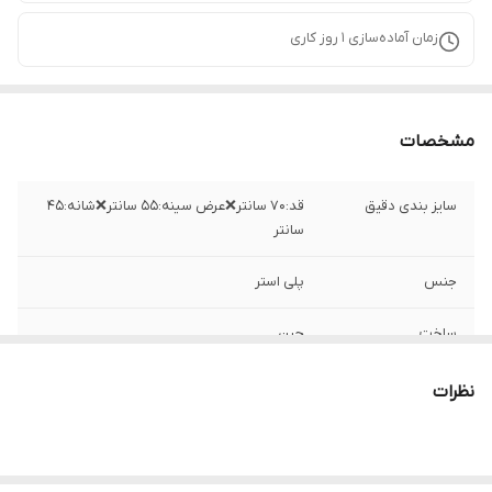
زمان آماده‌سازی
1
روز کاری
مشخصات
سایز بندی دقیق
قد:۷۰ سانتر❌عرض سینه:۵۵ سانتر❌شانه:۴۵
سانتر
جنس
پلی استر
ساخت
چین
نظرات