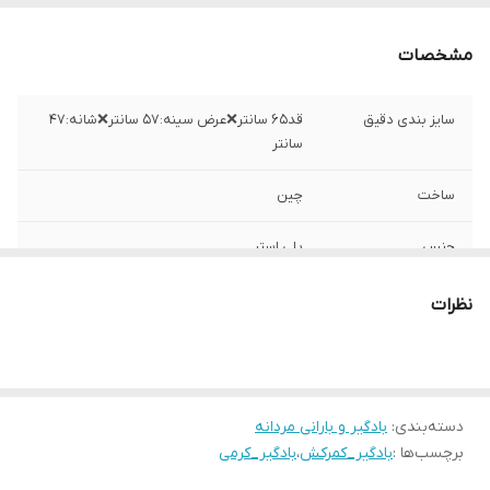
مشخصات
سایز بندی دقیق
قد۶۵ سانتر❌عرض سینه:۵۷ سانتر❌شانه:۴۷
سانتر
ساخت
چین
جنس
پلی استر
نظرات
دسته‌بندی
:
بادگیر و بارانی مردانه
برچسب‌ها :
بادگیر_کمرکش
،
بادگیر_کرمی