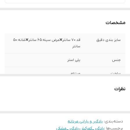
مشخصات
سایز بندی دقیق
قد:۷۰ سانتر❌عرض سینه:۶۵ سانتر❌شانه:۵۰
سانتر
جنس
پلی استر
ساخت
ویتنام
نظرات
دسته‌بندی
:
بادگیر و بارانی مردانه
برچسب‌ها :
بادگیر_کمرکش
،
بادگیر_مشکی