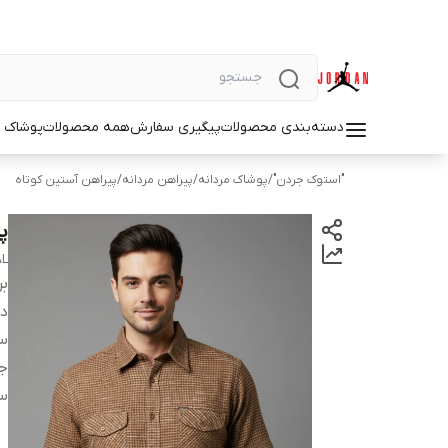
دسته‌بندی محصولات
پیگیری سفارش
همه محصولات
پوشاک م
"استوک جردن"
/
پوشاک مردانه
/
پیراهن مردانه
/
پیراهن آستین کوتاه
پی
AL
بر
دس
سا
ج
س