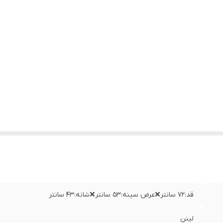
قد:۷۲ سانتر❌عرض سینه:۵۳ سانتر❌شانه:۴۳ سانتر
لینن