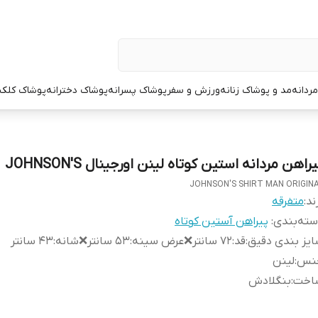
ردانه
مد و پوشاک زنانه
ورزش و سفر
پوشاک پسرانه
پوشاک دخترانه
پوشاک کلک
راهن مردانه استین کوتاه لینن اورجینال JOHNSON'S
JOHNSON'S SHIRT MAN ORIGIN
ند:
متفرقه
ته‌بندی
:
پیراهن آستین کوتاه
یز بندی دقیق
:
قد:۷۲ سانتر❌عرض سینه:۵۳ سانتر❌شانه:۴۳ سانتر
نس
:
لینن
اخت
:
بنگلادش