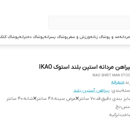
ردانه
مد و پوشاک زنانه
ورزش و سفر
پوشاک پسرانه
پوشاک دخترانه
پوشاک کلک
راهن مردانه استین بلند استوک IKAO
IKAO SHIRT MAN STO
ند:
متفرقه
ته‌بندی
:
پیراهن آستین بلند
یز بندی دقیق
:
قد:۷۰ سانتر❌عرض سینه:۴۸ سانتر❌شانه:۴۰ سانتر
نس
:
نخ
اخت
:
ترکیه