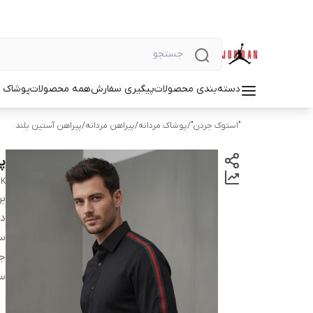
دسته‌بندی محصولات
پیگیری سفارش
همه محصولات
پوشاک م
"استوک جردن"
/
پوشاک مردانه
/
پیراهن مردانه
/
پیراهن آستین بلند
پی
CK
بر
دس
سا
ج
س