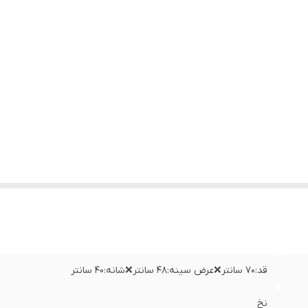
قد:۷۰ سانتر❌عرض سینه:۴۸ سانتر❌شانه:۴۰ سانتر
نخ