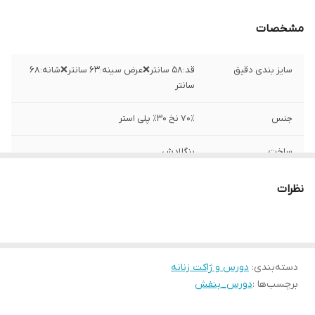
مشخصات
سایز بندی دقیق
قد:۵۸ سانتر❌عرض سینه:۶۳ سانتر❌شانه:۶۸
سانتر
جنس
۷۰٪ نخ ۳۰٪ پلی استر
ساخت
بنگلادش
نظرات
دسته‌بندی
:
دورس و ژاکت زنانه
برچسب‌ها :
دورس_بنفش