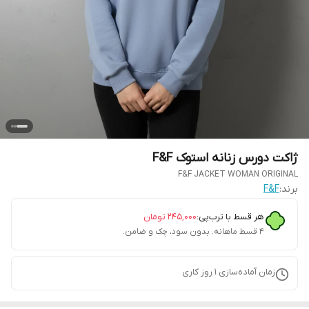
ژاکت دورس زنانه استوک F&F
F&F JACKET WOMAN ORIGINAL
برند:
F&F
هر قسط با ترب‌پی:
۲۴۵٬۰۰۰
تومان
۴ قسط ماهانه. بدون سود، چک و ضامن.
زمان آماده‌سازی
1
روز کاری