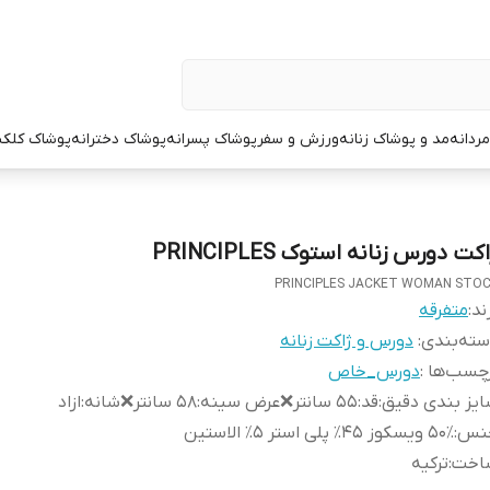
ردانه
مد و پوشاک زنانه
ورزش و سفر
پوشاک پسرانه
پوشاک دخترانه
پوشاک کلک
کت دورس زنانه استوک PRINCIPLES
PRINCIPLES JACKET WOMAN STO
ند:
متفرقه
ته‌بندی
:
دورس و ژاکت زنانه
چسب‌ها :
دورس_خاص
یز بندی دقیق
:
قد:۵۵ سانتر❌عرض سینه:۵۸ سانتر❌شانه:ازاد
نس
:
۵۰٪ ویسکوز ۴۵٪ پلی استر ۵٪ الاستین
اخت
:
ترکیه