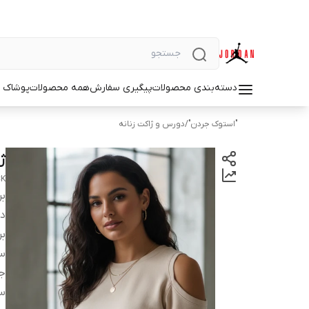
دسته‌بندی محصولات
پیگیری سفارش
همه محصولات
پوشاک م
"استوک جردن"
/
دورس و ژاکت زنانه
ژا
CK
بر
دس
بر
سا
ج
س