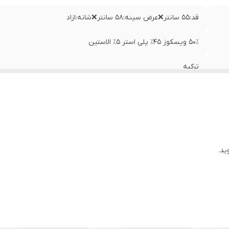
قد:۵۵ سانتر❌عرض سینه:۵۸ سانتر❌شانه:ازاد
۵۰٪ ویسکوز ۴۵٪ پلی استر ۵٪ الاستین
ترکیه
ید.