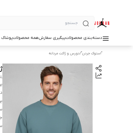
دسته‌بندی محصولات
پیگیری سفارش
همه محصولات
پوشاک م
"استوک جردن"
/
دورس و ژاکت مردانه
ژا
AL
بر
دس
بر
سا
ج
س