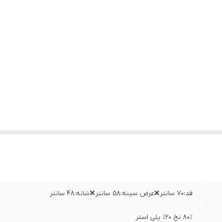
قد:۷۰ سانتر❌عرض سینه:۵۸ سانتر❌شانه:۴۸ سانتر
۸۰٪ نخ ۲۰٪ پلی استر