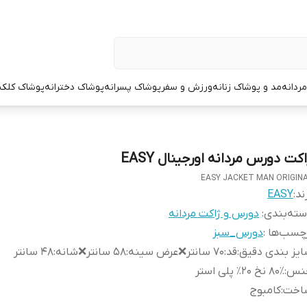
ردانه
مد و پوشاک زنانه
ورزش و سفر
پوشاک پسرانه
پوشاک دخترانه
پوشاک کلک
کت دورس مردانه اورجینال EASY
EASY JACKET MAN ORIGIN
ند:
EASY
ته‌بندی
:
دورس و ژاکت مردانه
چسب‌ها :
دورس_سبز
یز بندی دقیق
:
قد:۷۰ سانتر❌عرض سینه:۵۸ سانتر❌شانه:۴۸ سانتر
نس
:
۸۰٪ نخ ۲۰٪ پلی استر
اخت
:
کامبوج