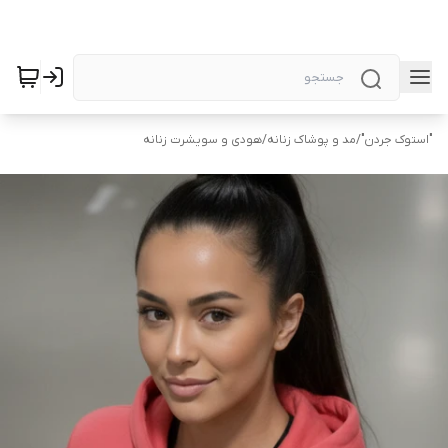
"استوک جردن"
/
مد و پوشاک زنانه
/
هودی و سویشرت زنانه