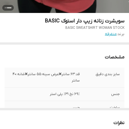
سویشرت زنانه زیپ دار استوک BASIC
BASIC SWEATSHIRT WOMAN STOCK
برند:
متفرقه
مشخصات
سایز بندی دقیق
قد:۶۳ سانتر❌عرض سینه:۵۵ سانتر❌شانه:۴۰
سانتر
جنس
۶۹٪ نخ ۳۱٪ پلی استر
ساخت
چین
نظرات