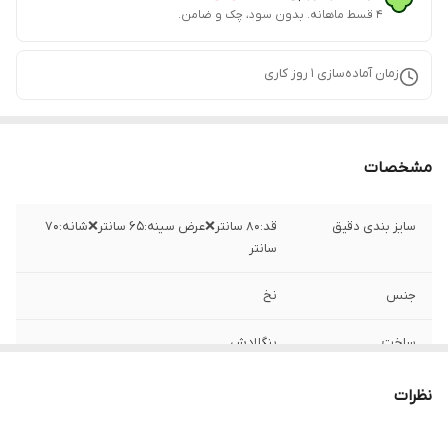
۴ قسط ماهانه. بدون سود، چک و ضامن.
زمان آماده‌سازی
1
روز کاری
مشخصات
سایز بندی دقیق
قد:۸۰ سانتر❌عرض سینه:۶۵ سانتر❌شانه:۷۰
سانتر
جنس
نخ
ساخت
بنگلادش
نظرات