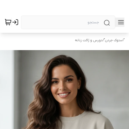
"استوک جردن"
/
دورس و ژاکت زنانه