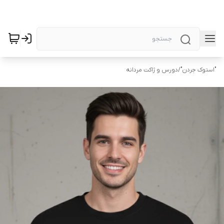
"استوک جردن"
/
دورس و ژاکت مردانه