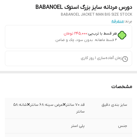
دورس مردانه سایز بزرگ استوک BABANOEL
BABANOEL JACKET MAN BIG SIZE STOCK
برند:
متفرقه
هر قسط با ترب‌پی:
۲۴۵٬۰۰۰
تومان
۴ قسط ماهانه. بدون سود، چک و ضامن.
زمان آماده‌سازی
1
روز کاری
مشخصات
سایز بندی دقیق
قد:۷۰ سانتر❌عرض سینه:۶۸ سانتر❌شانه:۵۸
سانتر
جنس
پلی استر