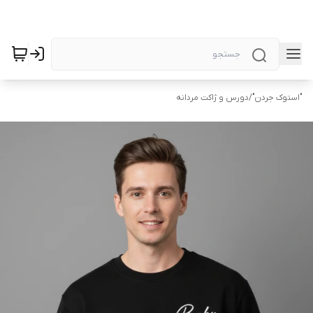
"استوک جردن"
/
دورس و ژاکت مردانه