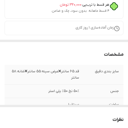
هر قسط با ترب‌پی:
۳۲۰٬۰۰۰
تومان
۴ قسط ماهانه. بدون سود، چک و ضامن.
زمان آماده‌سازی
1
روز کاری
مشخصات
سایز بندی دقیق
قد:۶۵ سانتر❌عرض سینه:۵۵ سانتر❌شانه:۵۸
سانتر
جنس
۵۰٪ نخ ۵۰٪ پلی استر
ساخت
بریتانیا
نظرات