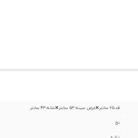
قد:۶۵ سانتر❌عرض سینه:۵۳ سانتر❌شانه:۴۳ سانتر
نخ
ترکیه