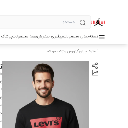
دسته‌بندی محصولات
پیگیری سفارش
همه محصولات
پوشاک م
"استوک جردن"
/
دورس و ژاکت مردانه
ژا
CK
بر
دس
بر
سا
ج
س