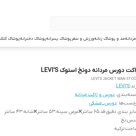
ردانه
مد و پوشاک زنانه
ورزش و سفر
پوشاک پسرانه
پوشاک دخترانه
پوشاک کلک
کت دورس مردانه دونخ استوک LEVI'S
LEVI'S JACKET MAN STO
ند:
LEVI'S
ته‌بندی
:
دورس و ژاکت مردانه
چسب‌ها :
دورس_مشکی
یز بندی دقیق
:
قد:۶۵ سانتر❌عرض سینه:۵۳ سانتر❌شانه:۴۳ سانتر
نس
:
نخ
اخت
:
ترکیه