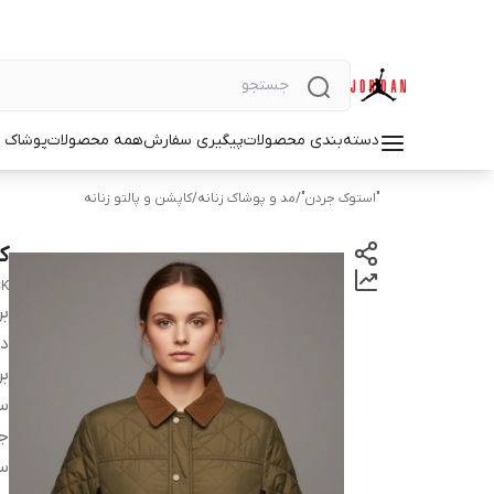
دسته‌بندی محصولات
پیگیری سفارش
همه محصولات
پوشاک م
"استوک جردن"
/
مد و پوشاک زنانه
/
کاپشن و پالتو زنانه
ک
CK
بر
دس
بر
سا
ج
س