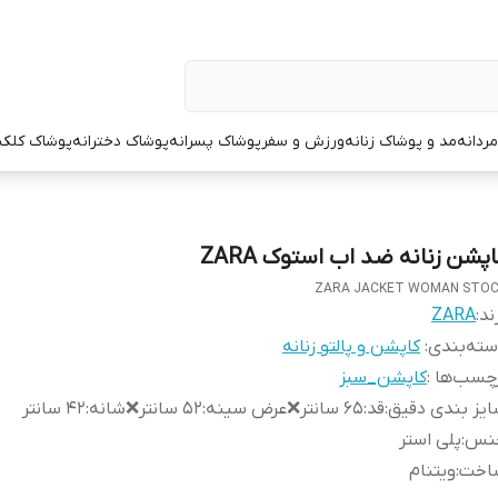
ردانه
مد و پوشاک زنانه
ورزش و سفر
پوشاک پسرانه
پوشاک دخترانه
پوشاک کلک
اپشن زنانه ضد اب استوک ZARA
ZARA JACKET WOMAN STO
ند:
ZARA
ته‌بندی
:
کاپشن و پالتو زنانه
چسب‌ها :
کاپشن_سبز
یز بندی دقیق
:
قد:۶۵ سانتر❌عرض سینه:۵۲ سانتر❌شانه:۴۲ سانتر
نس
:
پلی استر
اخت
:
ویتنام