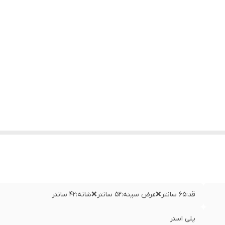
قد:۶۵ سانتر❌عرض سینه:۵۲ سانتر❌شانه:۴۲ سانتر
پلی استر