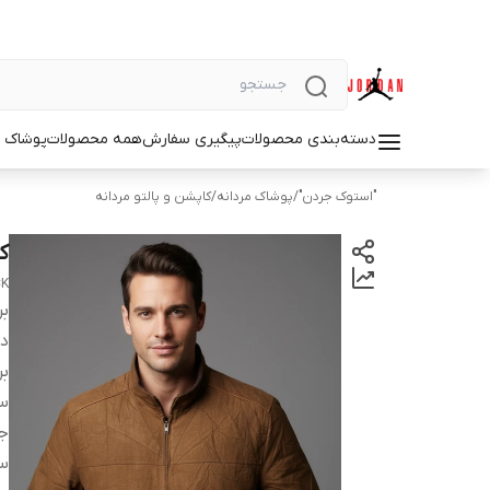
دسته‌بندی محصولات
پیگیری سفارش
همه محصولات
پوشاک م
"استوک جردن"
/
پوشاک مردانه
/
کاپشن و پالتو مردانه
ک
CK
بر
دس
بر
سا
ج
س