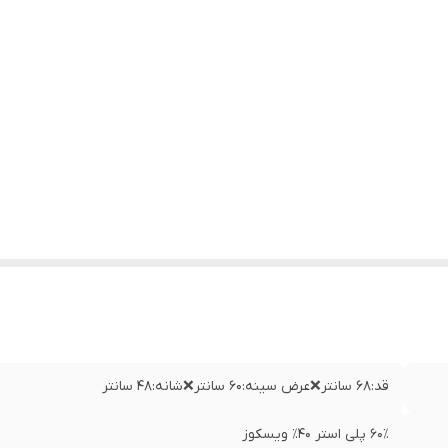
قد:۶۸ سانتر❌عرض سینه:۶۰ سانتر❌شانه:۴۸ سانتر
۶۰٪ پلی استر ۴۰٪ ویسکوز