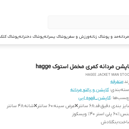
ردانه
مد و پوشاک زنانه
ورزش و سفر
پوشاک پسرانه
پوشاک دخترانه
پوشاک کلک
اپشن مردانه کمری مخمل استوک hagge
HAGEE JACKET MAN STO
ند:
متفرقه
ته‌بندی
:
کاپشن و پالتو مردانه
چسب‌ها :
کاپشن_قهوه ایی
یز بندی دقیق
:
قد:۶۸ سانتر❌عرض سینه:۶۰ سانتر❌شانه:۴۸ سانتر
نس
:
۶۰٪ پلی استر ۴۰٪ ویسکوز
اخت
:
بنگلادش