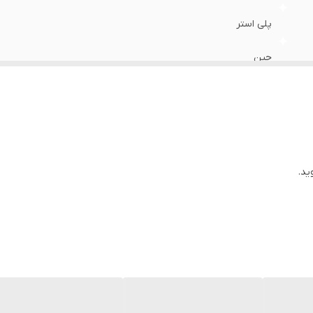
پلی استر
چین
ید.