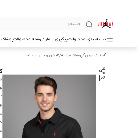
دسته‌بندی محصولات
پیگیری سفارش
همه محصولات
پوشاک م
"استوک جردن"
/
پوشاک مردانه
/
کاپشن و پالتو مردانه
ک
CK
بر
دس
بر
سا
ج
س