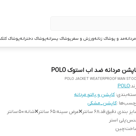
ردانه
مد و پوشاک زنانه
ورزش و سفر
پوشاک پسرانه
پوشاک دخترانه
پوشاک کلک
اپشن مردانه ضد اب استوک POLO
POLO JACKET WEATERPROOF MAN STO
ند:
POLO
ته‌بندی
:
کاپشن و پالتو مردانه
چسب‌ها :
کاپشن_مشکی
یز بندی دقیق
:
قد:۶۸ سانتر❌عرض سینه:۶۵ سانتر❌شانه:۵۰:سانتر
نس
:
پلی استر
اخت
:
چین