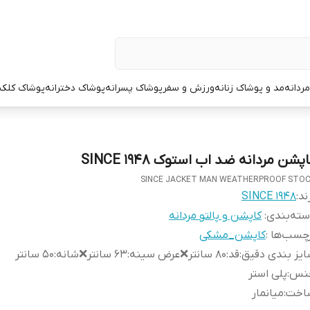
ردانه
مد و پوشاک زنانه
ورزش و سفر
پوشاک پسرانه
پوشاک دخترانه
پوشاک کلک
پشن مردانه ضد اب استوک SINCE 1948
SINCE JACKET MAN WEATHERPROOF STO
ند:
SINCE 1948
ته‌بندی
:
کاپشن و پالتو مردانه
چسب‌ها :
کاپشن_مشکی
یز بندی دقیق
:
قد:۸۰ سانتر❌عرض سینه:۶۳ سانتر❌شانه:۵۰ سانتر
نس
:
پلی استر
اخت
:
میانمار