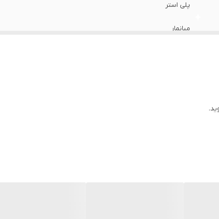
پلی استر
میانمار
ید.