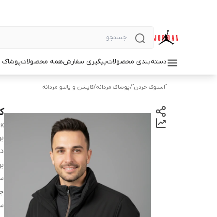
دسته‌بندی محصولات
پیگیری سفارش
همه محصولات
پوشاک م
"استوک جردن"
/
پوشاک مردانه
/
کاپشن و پالتو مردانه
کا
CK
بر
دس
بر
سا
ج
س