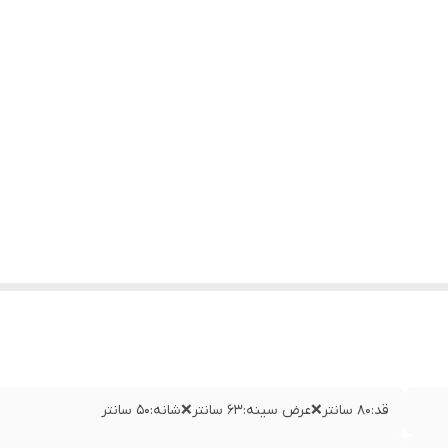
قد:۸۰ سانتر❌عرض سینه:۶۳ سانتر❌شانه:۵۰ سانتر