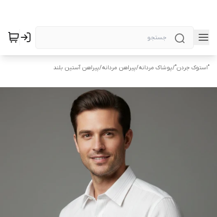
"استوک جردن"
/
پوشاک مردانه
/
پیراهن مردانه
/
پیراهن آستین بلند