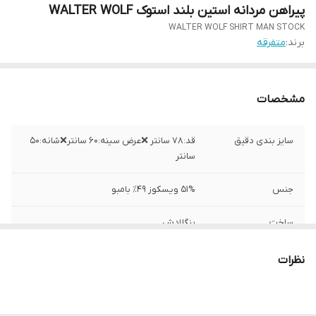
پیراهن مردانه استین بلند استوک WALTER WOLF
WALTER WOLF SHIRT MAN STOCK
برند:
متفرقه
مشخصات
سایز بندی دقیق
قد:۷۸ سانتر ❌عرض سینه:۶۰ سانتر❌شانه:۵۰
سانتر
جنس
51% ویسکوز ۴۹٪ بامبو
ساخت
بنگلادش
نظرات