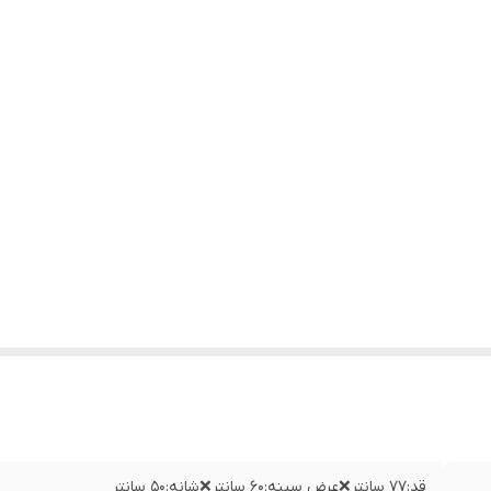
قد:۷۷ سانتر❌عرض سینه:۶۰ سانتر❌شانه:۵۰ سانتر