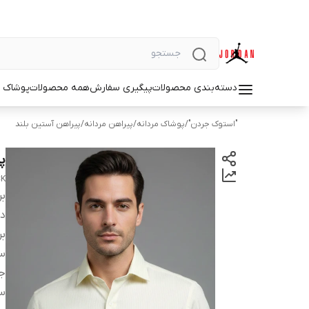
دسته‌بندی محصولات
پیگیری سفارش
همه محصولات
پوشاک م
"استوک جردن"
/
پوشاک مردانه
/
پیراهن مردانه
/
پیراهن آستین بلند
پی
CK
بر
دس
بر
سا
ج
س