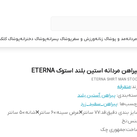
ردانه
مد و پوشاک زنانه
ورزش و سفر
پوشاک پسرانه
پوشاک دخترانه
پوشاک کلک
راهن مردانه استین بلند استوک ETERNA
ETERNA SHIRT MAN STO
ند:
متفرقه
ته‌بندی
:
پیراهن آستین بلند
چسب‌ها :
پیراهن_سفید_زرد
یز بندی دقیق
:
قد:۷۷ سانتر❌عرض سینه:۶۰ سانتر❌شانه:۵۰ سانتر
نس
:
نخ
اخت
:
جمهوری چک