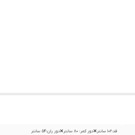
قد:۱۰۲ سانتر❌دور کمر: ۸۰ سانتر❌دور ران:۵۴ سانتر