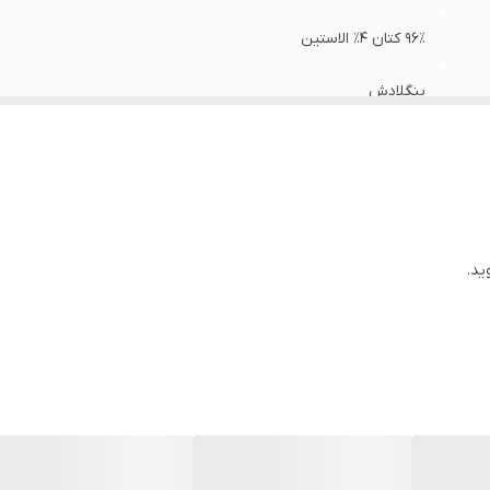
۹۶٪ کتان ۴٪ الاستین
بنگلادش
ید.