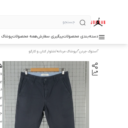
دسته‌بندی محصولات
پیگیری سفارش
همه محصولات
پوشاک م
"استوک جردن"
/
پوشاک مردانه
/
شلوار کتان و کارگو
شل
ck
بر
دس
بر
سا
ج
س