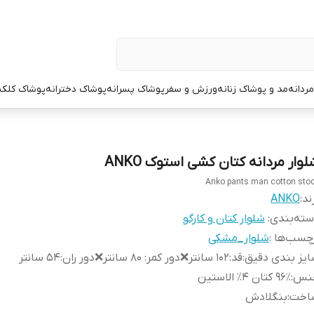
ردانه
مد و پوشاک زنانه
ورزش و سفر
پوشاک پسرانه
پوشاک دخترانه
پوشاک کلک
وار مردانه کتان کشی استوک ANKO
Anko pants man cotton sto
ند:
ANKO
ته‌بندی
:
شلوار کتان و کارگو
چسب‌ها :
شلوار_مشکی
یز بندی دقیق
:
قد:۱۰۲ سانتر❌دور کمر: ۸۰ سانتر❌دور ران:۵۴ سانتر
نس
:
۹۶٪ کتان ۴٪ الاستین
اخت
:
بنگلادش