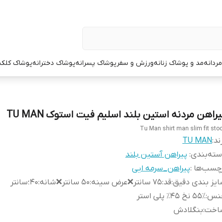
ردانه
مد و پوشاک زنانه
ورزش و سفر
پوشاک پسرانه
پوشاک دخترانه
پوشاک کلک
یراهن مردنه استین بلند اسلیم فیت استوک TU MAN
Tu Man shirt man slim fit sto
ند:
TU MAN
ته‌بندی
:
پیراهن آستین بلند
چسب‌ها :
پیراهن_سرمه ایی
یز بندی دقیق
:
قد:۷۵ سانتر❌عرض سینه:۵۰ سانتر❌شانه:۴۰؛سانتر
نس
:
۵۵٪ نخ ۴۵٪ پلی استر
اخت
:
بنگلادش