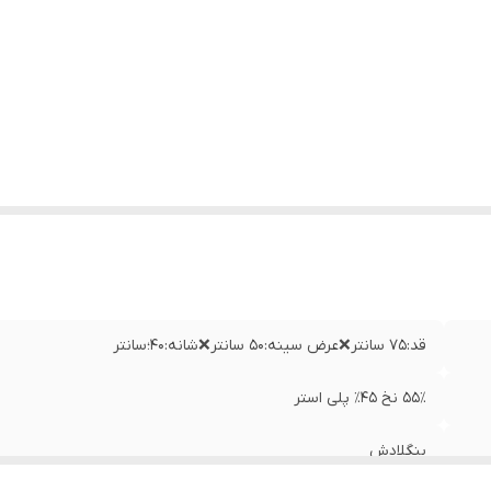
قد:۷۵ سانتر❌عرض سینه:۵۰ سانتر❌شانه:۴۰؛سانتر
۵۵٪ نخ ۴۵٪ پلی استر
بنگلادش