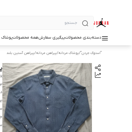
دسته‌بندی محصولات
پیگیری سفارش
همه محصولات
پوشاک م
"استوک جردن"
/
پوشاک مردانه
/
پیراهن مردانه
/
پیراهن آستین بلند
پ
ck
بر
دس
بر
سا
ج
س