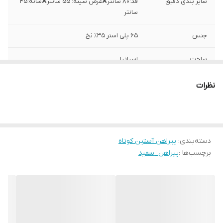
سایز بندی دقیق
قد:۸۰ سانتر❌عرض سینه: ۵۵ سانتر❌شانه:۴۵
سانتر
جنس
۶۵ پلی استر ۳۵٪ نخ
ساخت
اسپانیا
نظرات
دسته‌بندی
:
پیراهن آستین کوتاه
برچسب‌ها :
پیراهن_سفید