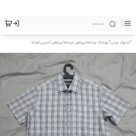
"استوک جردن"
/
پوشاک مردانه
/
پیراهن مردانه
/
پیراهن آستین کوتاه