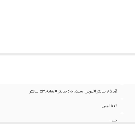
قد:۸۵ سانتر❌عرض سینه:۶۵ سانتر❌شانه:۵۳ سانتر
۱۰۰٪ لینن
چین