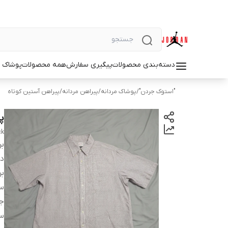
دسته‌بندی محصولات
پیگیری سفارش
همه محصولات
پوشاک م
"استوک جردن"
/
پوشاک مردانه
/
پیراهن مردانه
/
پیراهن آستین کوتاه
پی
ck
بر
دس
بر
سا
ج
س