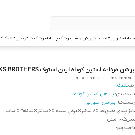
ردانه
مد و پوشاک زنانه
ورزش و سفر
پوشاک پسرانه
پوشاک دخترانه
پوشاک کلک
راهن مردانه استین کوتاه لینن استوک BROOKS BROTHERS
Brooks Brothers shirt man linen sto
ند:
متفرقه
ته‌بندی
:
پیراهن آستین کوتاه
چسب‌ها :
پیراهن_صورتی
یز بندی دقیق
:
قد:۸۵ سانتر❌عرض سینه:۶۵ سانتر❌شانه:۵۳ سانتر
نس
:
۱۰۰٪ لینن
اخت
:
چین