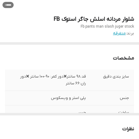
شلوار مردانه اسلش جاگر استوک FB
Fb pants man slash juger stock
برند:
متفرقه
مشخصات
سایز بندی دقیق
قد:۹۸ سانتر❌دور کمر: ۹۰-۱۰۰ سانتر ❌دور
ران:۶۶ سانتر
جنس
پلی استر و ویسکوس
ساخت
چین
نظرات