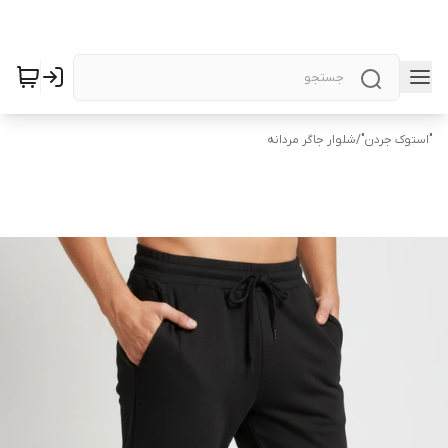
"استوک جردن"
/
شلوار جاگر مردانه