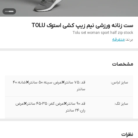
ست زنانه ورزشی نیم زیپ کشی استوک TOLU
Tolu set woman sport half zip stock
برند:
متفرقه
مشخصات
سایز لباس:
قد::۷۵ سانتر❌عرض سینه:۵۰ سانتر❌شانه:۴۰
سانتر
سایز لگ:
قد:۹۰ سانتر❌عرض کمر: ۳۵-۴۵ سانتر❌عرض
ران:۲۴ سانتر
جنس
پلی استر و اسپندکس
نظرات