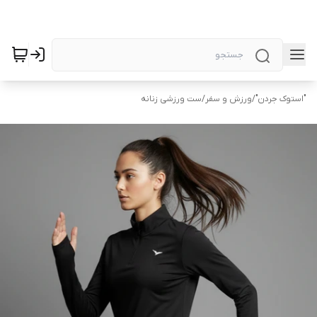
"استوک جردن"
/
ورزش و سفر
/
ست ورزشی زنانه