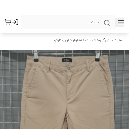
"استوک جردن"
/
پوشاک مردانه
/
شلوار کتان و کارگو