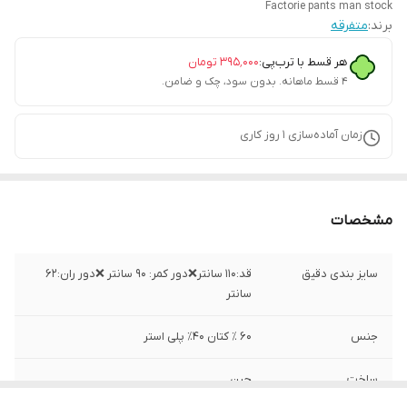
Factorie pants man stock
برند:
متفرقه
هر قسط با ترب‌پی:
۳۹۵٬۰۰۰
تومان
۴ قسط ماهانه. بدون سود، چک و ضامن.
زمان آماده‌سازی
1
روز کاری
مشخصات
سایز بندی دقیق
قد:۱۱۰ سانتر❌دور کمر: ۹۰ سانتر ❌دور ران:۶۲
سانتر
جنس
۶۰ ٪ کتان ۴۰٪ پلی استر
ساخت
چین