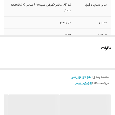
سایز بندی دقیق
قد:۶۲ سانتر❌عرض سینه:۶۲ سانتر ❌شانه:۵۵
سانتر
جنس
پلی استر
ساخت
چین
نظرات
دسته‌بندی
:
هودی ورزشی
برچسب‌ها :
هودی_سبز